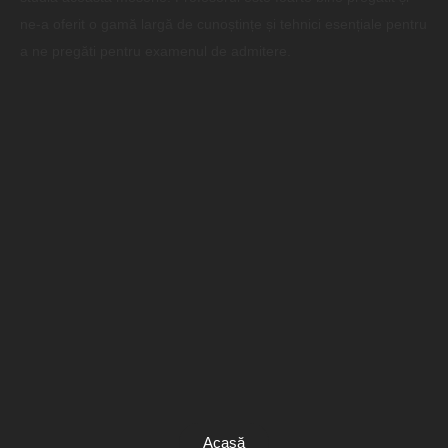
ne-a oferit o gamă largă de cunoștințe și tehnici esențiale pentru
a ne pregăti pentru examenul de admitere.
Acasă