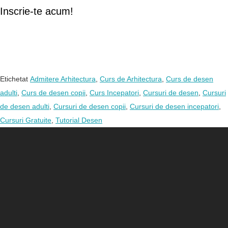
Inscrie-te acum!
Etichetat
Admitere Arhitectura
,
Curs de Arhitectura
,
Curs de desen
adulti
,
Curs de desen copii
,
Curs Incepatori
,
Cursuri de desen
,
Cursuri
de desen adulti
,
Cursuri de desen copii
,
Cursuri de desen incepatori
,
Cursuri Gratuite
,
Tutorial Desen