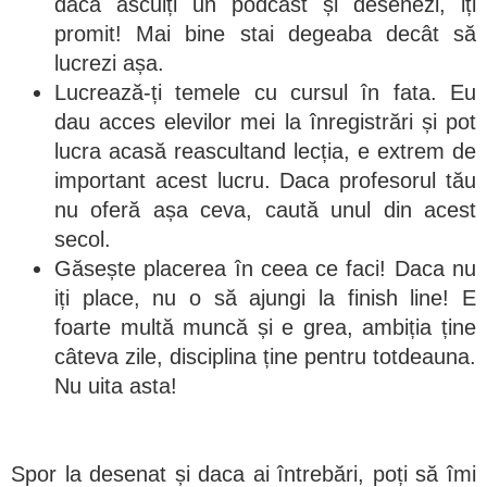
daca asculți un podcast și desenezi, iți
promit! Mai bine stai degeaba decât să
lucrezi așa.
Lucrează-ți temele cu cursul în fata. Eu
dau acces elevilor mei la înregistrări și pot
lucra acasă reascultand lecția, e extrem de
important acest lucru. Daca profesorul tău
nu oferă așa ceva, caută unul din acest
secol.
Găsește placerea în ceea ce faci! Daca nu
iți place, nu o să ajungi la finish line! E
foarte multă muncă și e grea, ambiția ține
câteva zile, disciplina ține pentru totdeauna.
Nu uita asta!
Spor la desenat și daca ai întrebări, poți să îmi