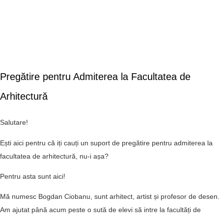
"Orice mare arhitect
este -in mod necesar -
un mare poet. El
trebuie sa fie un maret
si original interpret al
timpului sau, zilelor
Pregătire pentru Admiterea la Facultatea de
sale, varstei sale."
Arhitectură​
- Frank Lloyd Wright
Salutare!
Ești aici pentru că iți cauți un suport de pregătire pentru admiterea la
facultatea de arhitectură, nu-i așa?
Pentru asta sunt aici!
Mă numesc Bogdan Ciobanu, sunt arhitect, artist și profesor de desen.
Am ajutat până acum peste o sută de elevi să intre la facultăți de