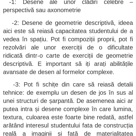
-1: Desene ale unor clădiri celebre –
perspectivă sau axonometrie
-2: Desene de geometrie descriptivă, ideea
aici este să reiasă capacitatea studentului de a
vedea în spațiu. Pot fi compoziții proprii, pot fi
rezolvări ale unor exerciții de o dificultate
ridicată dintr-o carte de exerciții de geometrie
descriptivă. E important să iți arați abilitățile
avansate de desen al formelor complexe.
-3: Pot fi schițe din care să reiasă detalii
tehnice: de exemplu un desen de jos în sus al
unei structuri de șarpantă. De asemenea aici ar
putea intra și desene complexe în care lumina,
textura, culoarea este foarte bine redată, astfel
arătând interesul studentului fata de construcția
reală a imaginii și față de materialitatea